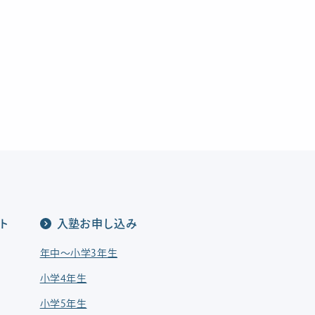
ト
入塾お申し込み
年中〜小学3年生
小学4年生
小学5年生