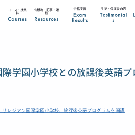
合格実績
生徒・保護者の声
コース・授業
出版物・記事・活
Exam
Testimonial
料
動
Courses
Resources
Results
s
国際学園小学校との放課後英語プ
× サレジアン国際学園小学校、放課後英語プログラムを開講