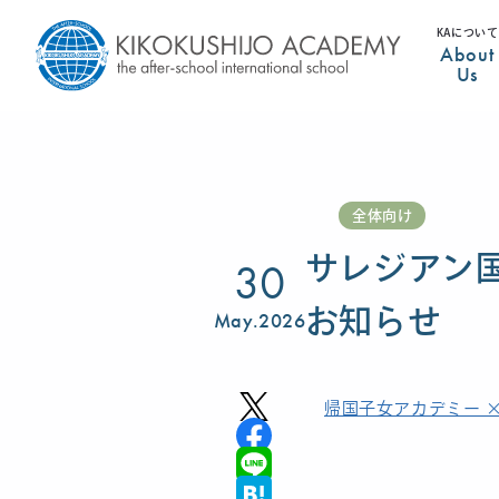
KAについて
About
Us
全体向け
サレジアン
30
お知らせ
May.2026
帰国子女アカデミー 