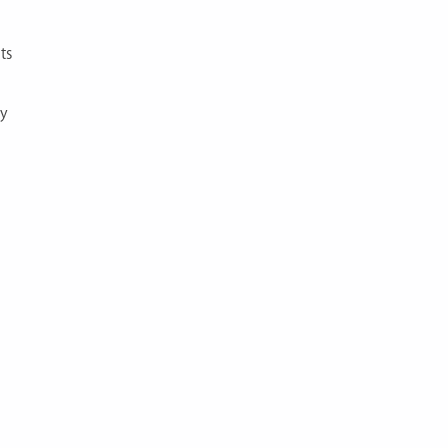
ts
ey