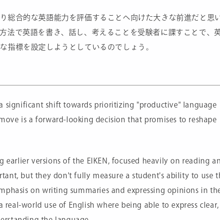
より総合的な英語能力を評価することへ向けた大きな前進だと思
た方法で英語を書き、話し、考えることを受験者に課すことで、
たな指標を設定しようとしているのでしょう。
 significant shift towards prioritizing "productive" language
s move is a forward-looking decision that promises to reshape
g earlier versions of the EIKEN, focused heavily on reading a
rtant, but they don't fully measure a student's ability to use 
emphasis on writing summaries and expressing opinions in th
a real-world use of English where being able to express clear,
nderstanding the language.