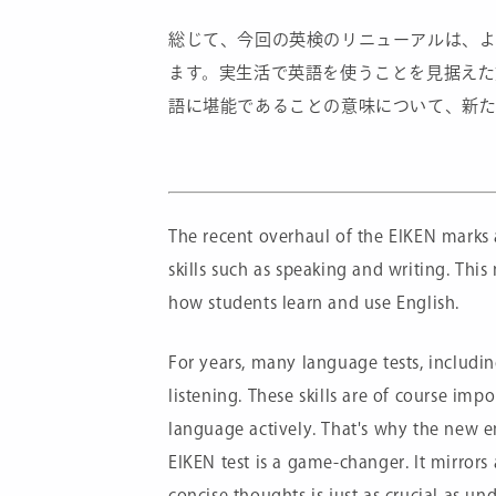
総じて、今回の英検のリニューアルは、
ます。実生活で英語を使うことを見据え
語に堪能であることの意味について、新
The recent overhaul of the EIKEN marks a
skills such as speaking and writing. Thi
how students learn and use English.
For years, many language tests, includin
listening. These skills are of course impo
language actively. That's why the new 
EIKEN test is a game-changer. It mirrors 
concise thoughts is just as crucial as u