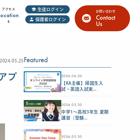
生徒ログイン
アクセス
お問い合わせ
Location
Contact
s
保護者ログイン
Us
Featured
2024.05.25
いアプ
2026.06.20
【KA主催】帰国生入
試・英語入試実...
2026.05.30
中学1〜高校3年生 夏期
講習（受験...
2026.05.30