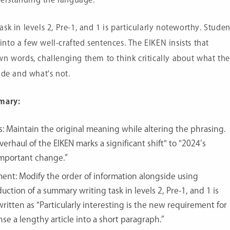
k in levels 2, Pre-1, and 1 is particularly noteworthy. Studen
 into a few well-crafted sentences. The EIKEN insists that
wn words, challenging them to think critically about what th
ude and what's not.
mmary:
: Maintain the original meaning while altering the phrasing.
erhaul of the EIKEN marks a significant shift" to "2024’s
important change.”
t: Modify the order of information alongside using
ction of a summary writing task in levels 2, Pre-1, and 1 is
ritten as "Particularly interesting is the new requirement for
nse a lengthy article into a short paragraph.”