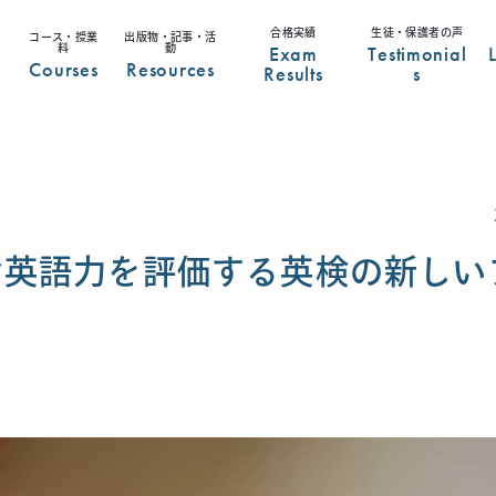
合格実績
生徒・保護者の声
コース・授業
出版物・記事・活
Exam
Testimonial
料
動
Courses
Resources
Results
s
 生産的な英語力を評価する英検の新し