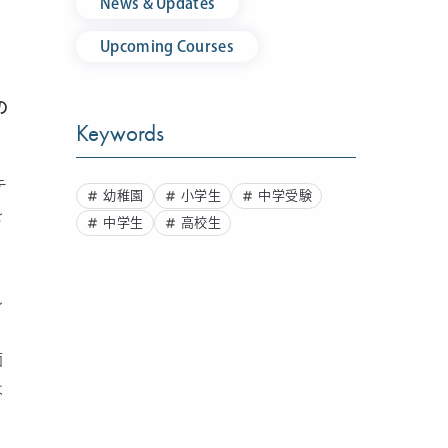
News & Updates
Upcoming Courses
の
Keywords
テ
幼稚園
小学生
中学受験
を
中学生
高校生
し
面
は