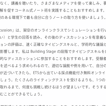
でなく、講義を聴いたり、さまざまなメディアを使って楽しみ、
解を促すコーネル式ノート術を実践することもおすすめします
、時間制限のある環境下で最も自分に合うノートの取り方を使いましょう
ic Discussion」は、架空のオンラインクラスでシミュレーションを行
問い）と学生の回答を読み、その後のディスカッションを有意義
ションの評価は、速く正確なタイピングスキルと、学術的な議論
ます。私は Building Stage の段階でタイピングスキルを
術的なディスカッションに参加することをおすすめします。受験
見を述べるよう求められるので、適切な論拠や例を用いて、自分
が近づいてきたら、ETSから出ている採点機能付き無料オンライ
しょう。たくさんのライティングテストを受けるよりも、1つの
が取れるまで、何度も挑戦し続けるほうが望ましいです。そうす
進むことができるでしょう。