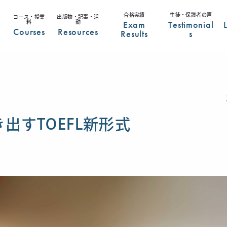
合格実績
生徒・保護者の声
コース・授業
出版物・記事・活
Exam
Testimonial
料
動
Courses
Resources
Results
s
力引き出すTOEFL新形式