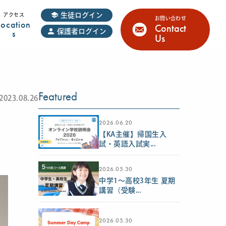
生徒ログイン
アクセス
お問い合わせ
Location
Contact
s
保護者ログイン
Us
Featured
2023.08.26
2026.06.20
【KA主催】帰国生入
試・英語入試実...
2026.05.30
中学1〜高校3年生 夏期
講習（受験...
2026.05.30