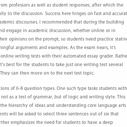
m professors as well as student responses, after which the
ly to the discussion. Success here hinges on fast and accura
cademic discourses. I recommended that during the building
 and engage in academic discussion, whether online or in
their opinions on the prompt, so students need practice stati
ingful arguments and examples. As the exam nears, it's
online writing tests with their automated essay grader. Rathe
it's best for the students to take just one writing test several
. They can then move on to the next test topic.
tions of 6-8 question types. One such type tasks students wit
not as a test of grammar, but of logic and writing style. This
the hierarchy of ideas and understanding core language arts
nts will be asked to select three sentences out of six that
rther emphasizes the need for students to have a deep