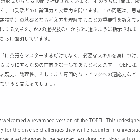
出題形式からなる10問で構成されています。そのうちの1問は、
なく、（受験者の）論理力と文章力を問います。この問題は、思
言語技術）の基礎となる考え方を理解することの重要性を訴えて
はまる文章を、6つの選択肢の中から3つ選ぶように指示されま
さらに強調しています。
者が単に英語をマスターするだけでなく、必要なスキルを身につけ
るようにするための前向きな一歩であると考えます。TOEFLは
、表現力、論理性、そしてより専門的なトピックへの適応力など
めていると言えるでしょう。
y welcomed a revamped version of the TOEFL. This redesigne
y for the diverse challenges they will encounter in universiti
reciated changes is the reduced test duration. Now, at just