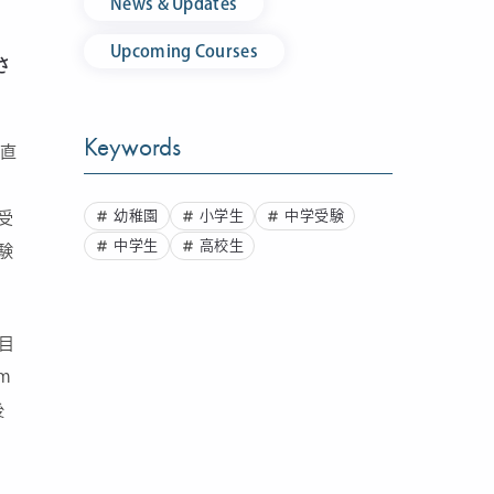
News & Updates
Upcoming Courses
さ
Keywords
で直
、
幼稚園
小学生
中学受験
受
中学生
高校生
験
目
m
後