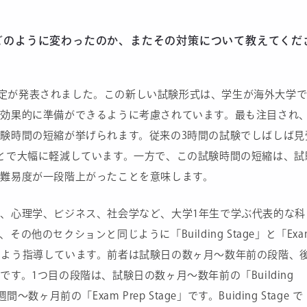
。どのように変わったのか、またその対策について教えてくだ
Lの改定が発表されました。この新しい試験形式は、学生が海外大学
り効果的に準備ができるように考慮されています。最も注目され
験時間の短縮が挙げられます。従来の3時間の試験でしばしば見
とで大幅に軽減しています。一方で、この試験時間の短縮は、試
難易度が一段階上がったことを意味します。
、心理学、ビジネス、社会学など、大学1年生で学ぶ代表的な科
他のセクションと同じように「Building Stage」と「Exa
て考えるよう指導しています。前者は試験日の数ヶ月〜数年前の段階、
す。1つ目の段階は、試験日の数ヶ月〜数年前の「Building
ヶ月前の「Exam Prep Stage」です。Buiding Stage で